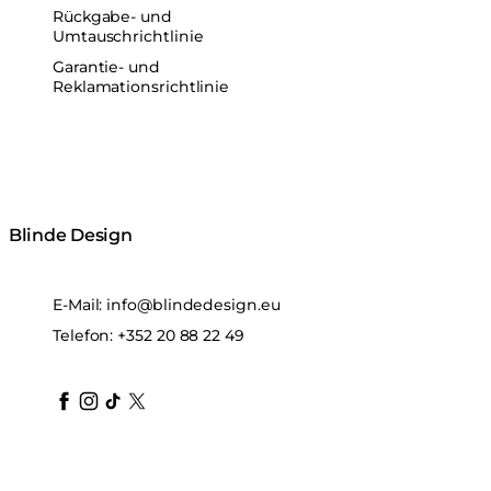
Rückgabe- und
Umtauschrichtlinie
Garantie- und
Reklamationsrichtlinie
Blinde Design
E-Mail:
info@blindedesign.eu
Telefon:
+352 20 88 22 49
blindedesign
blindedesign
blindedesign
blinde-design
blindedesign