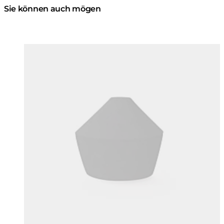
Sie können auch mögen
Farben:
Farben
Loading image...
Lo