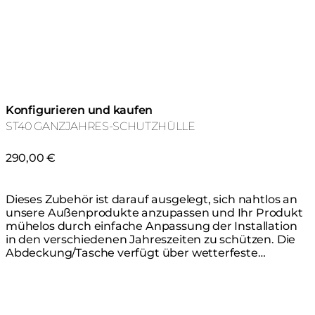
Konfigurieren und kaufen
ST40 GANZJAHRES-SCHUTZHÜLLE
290,00 €
Dieses Zubehör ist darauf ausgelegt, sich nahtlos an
unsere Außenprodukte anzupassen und Ihr Produkt
mühelos durch einfache Anpassung der Installation
in den verschiedenen Jahreszeiten zu schützen. Die
Abdeckung/Tasche verfügt über wetterfeste
Reißverschlüsse und Nähte sowie hartes,
wasserdichtes Material, das hochgradig resistent
gegen Schimmel, Risse und Verblassung ist. Dies hält
Ihr Produkt das ganze Jahr über vor den Elementen