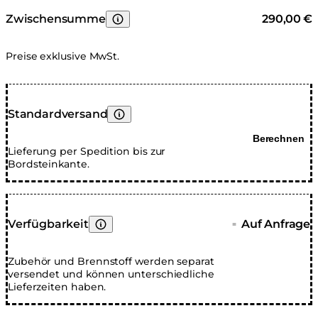
geschützt. Sie müssen den Glaskaminschirm nicht
entfernen, bevor Sie das Produkt abdecken.
Zwischensumme
290,00 €
Erfahren Sie mehr
Preise exklusive MwSt.
Standardversand
Erfahren Sie mehr
Berechnen
Lieferung per Spedition bis zur
Bordsteinkante.
Verfügbarkeit
Auf Anfrage
■
Erfahren Sie mehr
Zubehör und Brennstoff werden separat
versendet und können unterschiedliche
Lieferzeiten haben.