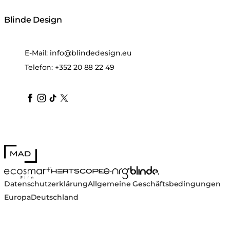
Blinde Design
E-Mail:
info@blindedesign.eu
Telefon:
+352 20 88 22 49
blindedesign
blindedesign
blindedesign
blinde-design
blindedesign
MAD Design
Blinde Design
EcoSmart Fire
e-NRG Bioethanol
HEATSCOPE® Heaters
Datenschutzerklärung
Allgemeine Geschäftsbedingungen
Europa
Deutschland