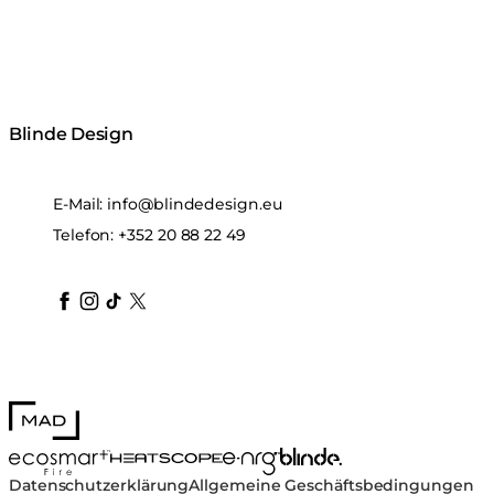
Blinde Design
E-Mail:
info@blindedesign.eu
Telefon:
+352 20 88 22 49
blindedesign
blindedesign
blindedesign
blinde-design
blindedesign
MAD Design
Blinde Design
EcoSmart Fire
e-NRG Bioethanol
HEATSCOPE® Heaters
Datenschutzerklärung
Allgemeine Geschäftsbedingungen