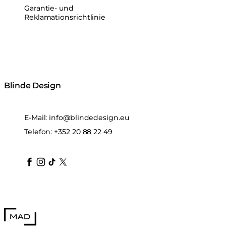
Garantie- und
Reklamationsrichtlinie
Blinde Design
E-Mail:
info@blindedesign.eu
Telefon:
+352 20 88 22 49
blindedesign
blindedesign
blindedesign
blinde-design
blindedesign
MAD Design