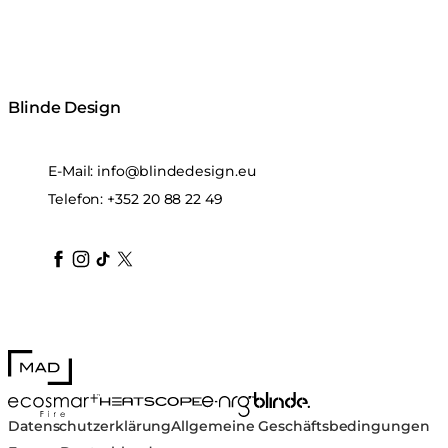
Blinde Design
E-Mail:
info@blindedesign.eu
Telefon:
+352 20 88 22 49
blindedesign
blindedesign
blindedesign
blinde-design
blindedesign
MAD Design
Blinde Design
EcoSmart Fire
e-NRG Bioethanol
HEATSCOPE® Heaters
Datenschutzerklärung
Allgemeine Geschäftsbedingungen