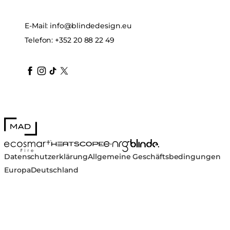
E-Mail:
info@blindedesign.eu
Telefon:
+352 20 88 22 49
blindedesign
blindedesign
blindedesign
blinde-design
blindedesign
MAD Design
Blinde Design
EcoSmart Fire
e-NRG Bioethanol
HEATSCOPE® Heaters
Datenschutzerklärung
Allgemeine Geschäftsbedingungen
Europa
Deutschland