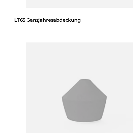
LT65 Ganzjahresabdeckung
Loading image...