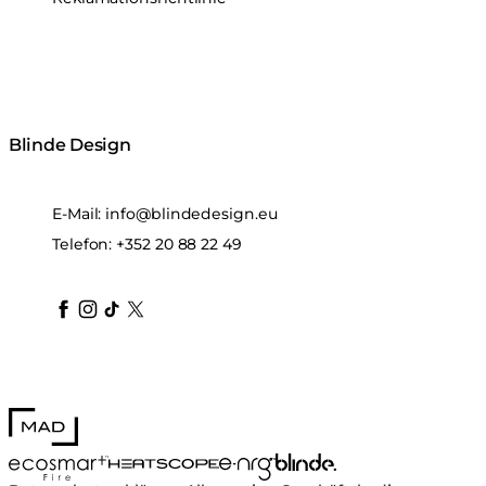
Blinde Design
E-Mail:
info@blindedesign.eu
Telefon:
+352 20 88 22 49
blindedesign
blindedesign
blindedesign
blinde-design
blindedesign
MAD Design
Blinde Design
EcoSmart Fire
e-NRG Bioethanol
HEATSCOPE® Heaters