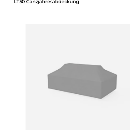
LT50 Ganzjahresabdeckung
Loading image...