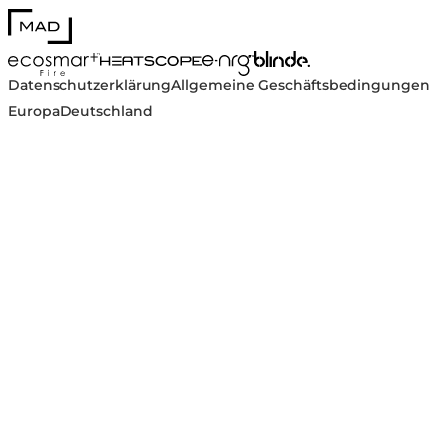
MAD Design
Blinde Design
EcoSmart Fire
e-NRG Bioethanol
HEATSCOPE® Heaters
Datenschutzerklärung
Allgemeine Geschäftsbedingungen
Europa
Deutschland
LT65 Ganzjahresabdeckung