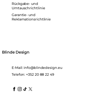
Rückgabe- und
Umtauschrichtlinie
Garantie- und
Reklamationsrichtlinie
Blinde Design
E-Mail:
info@blindedesign.eu
Telefon:
+352 20 88 22 49
blindedesign
blindedesign
blindedesign
blinde-design
blindedesign