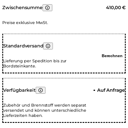
geschützt. Sie müssen den Glaskaminschirm nicht
entfernen, bevor Sie das Produkt abdecken.
Zwischensumme
410,00 €
Erfahren Sie mehr
Preise exklusive MwSt.
Standardversand
Erfahren Sie mehr
Berechnen
Lieferung per Spedition bis zur
Bordsteinkante.
Verfügbarkeit
Auf Anfrage
■
Erfahren Sie mehr
Zubehör und Brennstoff werden separat
versendet und können unterschiedliche
Lieferzeiten haben.