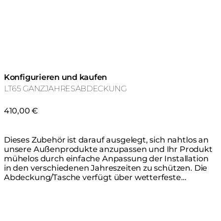
Konfigurieren und kaufen
LT65 GANZJAHRESABDECKUNG
410,00 €
Dieses Zubehör ist darauf ausgelegt, sich nahtlos an
unsere Außenprodukte anzupassen und Ihr Produkt
mühelos durch einfache Anpassung der Installation
in den verschiedenen Jahreszeiten zu schützen. Die
Abdeckung/Tasche verfügt über wetterfeste
Reißverschlüsse und Nähte sowie hartes,
wasserdichtes Material, das hochgradig resistent
gegen Schimmel, Risse und Verblassung ist. Dies hält
Ihr Produkt das ganze Jahr über vor den Elementen