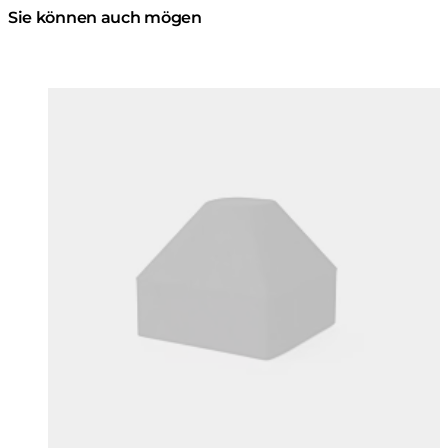
Sie können auch mögen
Farben:
Farben
Loading image...
Lo