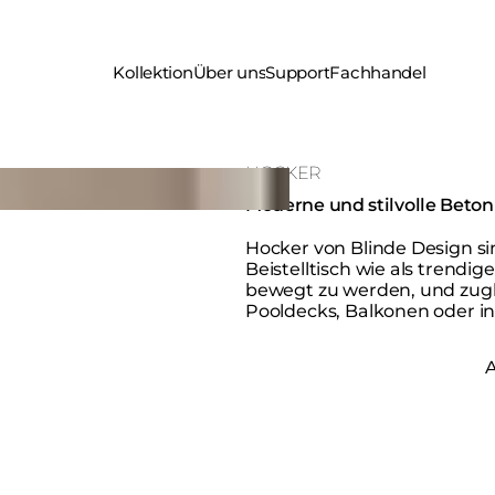
Kollektion
Über uns
Support
Fachhandel
HOCKER
Moderne und stilvolle Beto
Hocker von Blinde Design sin
Beistelltisch wie als trendi
bewegt zu werden, und zugl
Pooldecks, Balkonen oder i
A