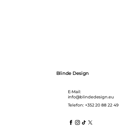
Blinde Design
E-Mail:
info@blindedesign.eu
Telefon:
+352 20 88 22 49
blindedesign
blindedesign
blindedesign
blinde-design
blindedesign