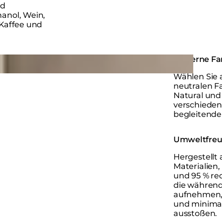
nd
hanol, Wein,
 Kaffee und
Moderne Fa
Wählen Sie 
neutralen F
Natural und 
verschiede
begleitende
Umweltfreu
Hergestellt
Materialien
und 95 % re
die während
aufnehmen, 
und minima
ausstoßen.