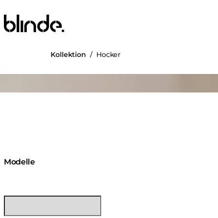
Blinde Design
Kollektion
/
Hocker
ng image...
Modelle