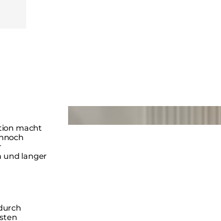
Loading image...
tion macht
ennoch
r
 und langer
durch
isten