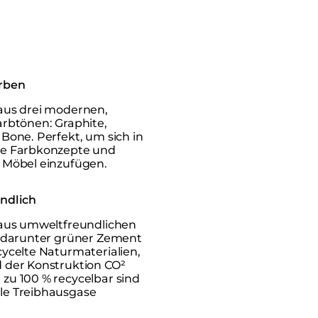
rben
aus drei modernen,
arbtönen: Graphite,
Bone. Perfekt, um sich in
ne Farbkonzepte und
 Möbel einzufügen.
ndlich
 aus umweltfreundlichen
, darunter grüner Zement
cycelte Naturmaterialien,
 der Konstruktion CO²
zu 100 % recycelbar sind
le Treibhausgase