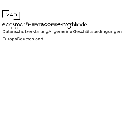
MAD Design
Blinde Design
EcoSmart Fire
e-NRG Bioethanol
HEATSCOPE® Heaters
Datenschutzerklärung
Allgemeine Geschäftsbedingungen
Europa
Deutschland