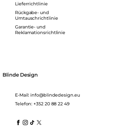
Lieferrichtlinie
Rückgabe- und
Umtauschrichtlinie
Garantie- und
Reklamationsrichtlinie
Blinde Design
E-Mail:
info@blindedesign.eu
Telefon:
+352 20 88 22 49
blindedesign
blindedesign
blindedesign
blinde-design
blindedesign