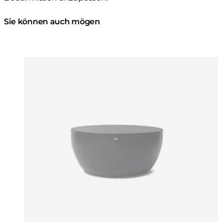
Sie können auch mögen
Farben:
Farben
Loading image...
Lo