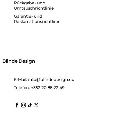
Rückgabe- und
Umtauschrichtlinie
Garantie- und
Reklamationsrichtlinie
Blinde Design
E-Mail:
info@blindedesign.eu
Telefon:
+352 20 88 22 49
blindedesign
blindedesign
blindedesign
blinde-design
blindedesign