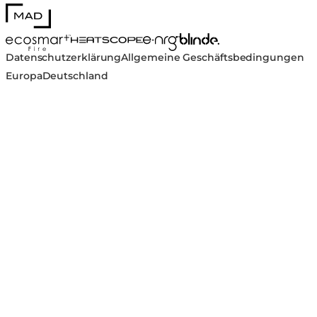
MAD Design
Blinde Design
EcoSmart Fire
e-NRG Bioethanol
HEATSCOPE® Heaters
Datenschutzerklärung
Allgemeine Geschäftsbedingungen
Europa
Deutschland