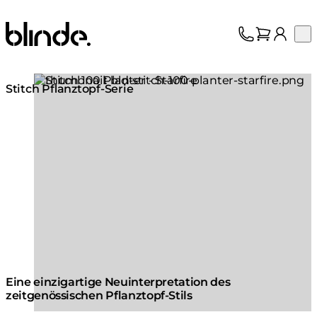
Blinde Design
Op
Kollektion
Über uns
Loading image...
Support
Stitch Pflanztopf-Serie
Fachhandel
Eine einzigartige Neuinterpretation des
zeitgenössischen Pflanztopf-Stils