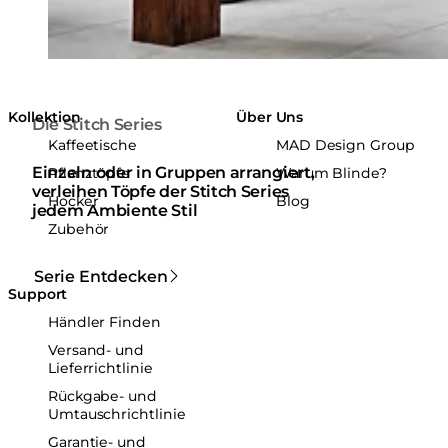
Kollektion
Über Uns
Die Stitch Series
Kaffeetische
MAD Design Group
Einzeln oder in Gruppen arrangiert,
Pflanztöpfe
Warum Blinde?
verleihen Töpfe der Stitch Series
Hocker
Blog
jedem Ambiente Stil
Zubehör
Serie Entdecken
Support
Händler Finden
Versand- und
Lieferrichtlinie
Rückgabe- und
Umtauschrichtlinie
Garantie- und