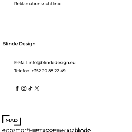
Reklamationsrichtlinie
Blinde Design
E-Mail:
info@blindedesign.eu
Telefon:
+352 20 88 22 49
blindedesign
blindedesign
blindedesign
blinde-design
blindedesign
MAD Design
Blinde Design
EcoSmart Fire
e-NRG Bioethanol
HEATSCOPE® Heaters