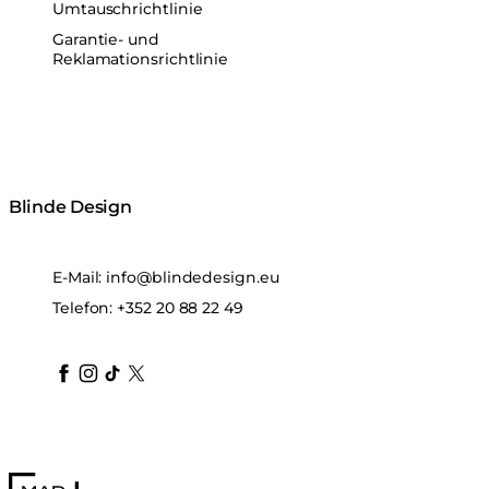
Umtauschrichtlinie
Garantie- und
Reklamationsrichtlinie
Blinde Design
E-Mail:
info@blindedesign.eu
Telefon:
+352 20 88 22 49
blindedesign
blindedesign
blindedesign
blinde-design
blindedesign
MAD Design