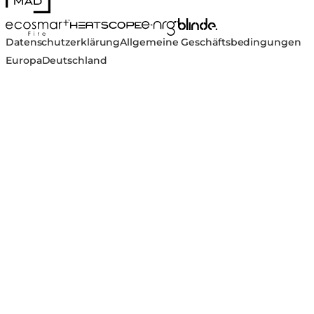
Blinde Design
EcoSmart Fire
e-NRG Bioethanol
HEATSCOPE® Heaters
Datenschutzerklärung
Allgemeine Geschäftsbedingungen
Europa
Deutschland