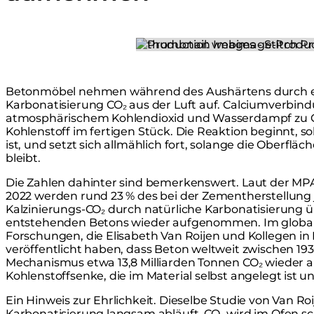
Loading image...
Betonmöbel nehmen während des Aushärtens durch 
Karbonatisierung CO₂ aus der Luft auf. Calciumverbi
atmosphärischem Kohlendioxid und Wasserdampf zu 
Kohlenstoff im fertigen Stück. Die Reaktion beginnt, s
ist, und setzt sich allmählich fort, solange die Oberfl
bleibt.
Die Zahlen dahinter sind bemerkenswert. Laut der MP
2022 werden rund 23 % des bei der Zementherstellung j
Kalzinierungs-CO₂ durch natürliche Karbonatisierung 
entstehenden Betons wieder aufgenommen. Im globa
Forschungen, die Elisabeth Van Roijen und Kollegen 
veröffentlicht haben, dass Beton weltweit zwischen 19
Mechanismus etwa 13,8 Milliarden Tonnen CO₂ wieder 
Kohlenstoffsenke, die im Material selbst angelegt ist u
Ein Hinweis zur Ehrlichkeit. Dieselbe Studie von Van Roi
Karbonatisierung langsam abläuft. CO₂ wird im Ofen sch