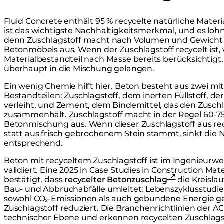
Fluid Concrete enthält 95 % recycelte natürliche Materi
ist das wichtigste Nachhaltigkeitsmerkmal, und es lohnt
denn Zuschlagstoff macht nach Volumen und Gewicht d
Betonmöbels aus. Wenn der Zuschlagstoff recycelt ist,
Materialbestandteil nach Masse bereits berücksichtigt
überhaupt in die Mischung gelangen.
Ein wenig Chemie hilft hier. Beton besteht aus zwei 
Bestandteilen: Zuschlagstoff, dem inerten Füllstoff, 
verleiht, und Zement, dem Bindemittel, das den Zusc
zusammenhält. Zuschlagstoff macht in der Regel 60-
Betonmischung aus. Wenn dieser Zuschlagstoff aus rec
statt aus frisch gebrochenem Stein stammt, sinkt di
entsprechend.
Beton mit recyceltem Zuschlagstoff ist im Ingenieurwes
validiert. Eine 2025 in Case Studies in Construction Mat
bestätigt, dass
recycelter Betonzuschlag
die Kreislau
Bau- und Abbruchabfälle umleitet; Lebenszyklusstudi
sowohl CO₂-Emissionen als auch gebundene Energie
Zuschlagstoff reduziert. Die Branchenrichtlinien der A
technischer Ebene und erkennen recycelten Zuschlagsto