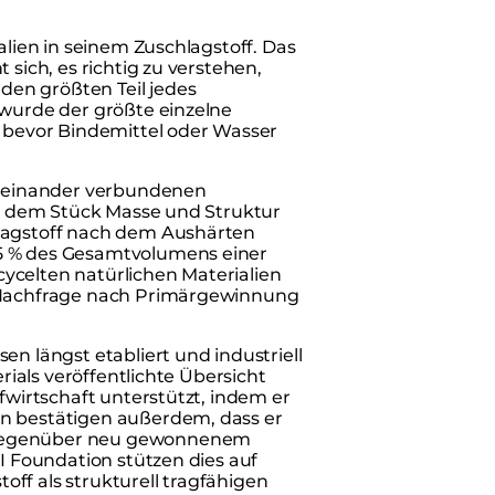
alien in seinem Zuschlagstoff. Das
 sich, es richtig zu verstehen,
en größten Teil jedes
 wurde der größte einzelne
, bevor Bindemittel oder Wasser
miteinander verbundenen
der dem Stück Masse und Struktur
hlagstoff nach dem Aushärten
75 % des Gesamtvolumens einer
ycelten natürlichen Materialien
e Nachfrage nach Primärgewinnung
en längst etabliert und industriell
erials veröffentlichte Übersicht
fwirtschaft unterstützt, indem er
en bestätigen außerdem, dass er
 gegenüber neu gewonnenem
CI Foundation stützen dies auf
ff als strukturell tragfähigen