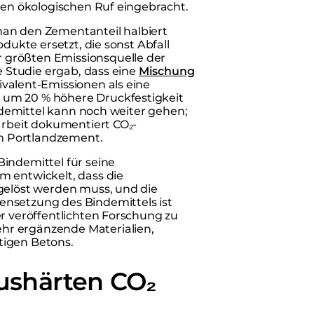
nen ökologischen Ruf eingebracht.
man den Zementanteil halbiert
dukte ersetzt, die sonst Abfall
 größten Emissionsquelle der
e Studie ergab, dass eine
Mischung
valent-Emissionen als eine
 um 20 % höhere Druckfestigkeit
indemittel kann noch weiter gehen;
arbeit dokumentiert CO₂-
m Portlandzement.
indemittel für seine
m entwickelt, dass die
 gelöst werden muss, und die
ensetzung des Bindemittels ist
er veröffentlichten Forschung zu
hr ergänzende Materialien,
tigen Betons.
ushärten CO₂