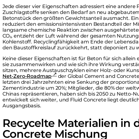
Jede dieser vier Eigenschaften adressiert eine andere
Zuschlagstoffe senken den Bedarf an neu abgebautem 
Betonstück den größten Gewichtsanteil ausmacht. Ein
reduziert den emissionsintensivsten Bestandteil der M
langsame chemische Reaktion zwischen ausgehärte
CO₂, entzieht der Luft während der gesamten Nutzung
Kohlenstoff. Recyclingfähigkeit am Ende der Lebensdau
den Baustoffkreislauf zurückkehrt, statt deponiert zu 
Keine dieser Eigenschaften ist für Beton für sich allein 
sie zusammenwirken und wie sich ihre Wirkung verstär
sitzen, mehrere Austauschzyklen einer Holz- oder Kuns
Net-Zero-Roadmap
der Global Cement and Concrete
letzten drei Jahrzehnten eine Senkung der proportion
Zementindustrie um 20%; Mitglieder, die 80% der welt
Chinas repräsentieren, haben sich bis 2050 zu Netto-Nul
entwickelt sich weiter, und Fluid Concrete liegt deutli
Ausgangsbasis.
Recycelte Materialien in 
Concrete Mischung