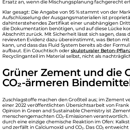
Ersatz an, wenn die Mischungsplanung fachgerecht erf
Klar gesagt: Die Angabe von 95 % stammt von der Mark
Aufschlüsselung der Ausgangsmaterialien ist proprietär
dahinterstehendes Zertifikat einer unabhängigen Drittp
die Dokumentation benötigen, und auf diese Lücke k
Abschnitt zurück. Mit Sicherheit lässt sich sagen, dass
reviewten Evidenz dazu übereinstimmt, was Beton mit 
kann, und dass das Fluid System bereits ab der Formu
aufbaut. Ein Couchtisch oder
skulpturaler Beton-Pflan
Recyclinganteil im Material selbst, nicht als nachträgl
Grüner Zement und die G
CO₂-ärmeren Bindemitte
Zuschlagstoffe machen den Großteil aus; im Zement ver
einer 2022 veröffentlichten Übersichtsarbeit von Fran
Opinion in Green and Sustainable Chemistry ist Zement
menschengemachten CO₂-Emissionen verantwortlich. E
durch eine einzige chemische Reaktion im Ofen: Kalkste
und zerfällt in Calciumoxid und CO₂. Das CO₂ entweicht