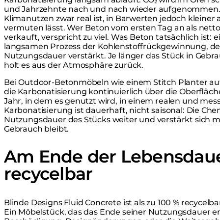
und Jahrzehnte nach und nach wieder aufgenommen. 
Klimanutzen zwar real ist, in Barwerten jedoch kleiner 
vermuten lässt. Wer Beton vom ersten Tag an als netto
verkauft, verspricht zu viel. Was Beton tatsächlich ist: 
langsamen Prozess der Kohlenstoffrückgewinnung, der
Nutzungsdauer verstärkt. Je länger das Stück in Gebra
holt es aus der Atmosphäre zurück.
Bei Outdoor-Betonmöbeln wie einem Stitch Planter auf
die Karbonatisierung kontinuierlich über die Oberfläche
Jahr, in dem es genutzt wird, in einem realen und mes
Karbonatisierung ist dauerhaft, nicht saisonal: Die Ch
Nutzungsdauer des Stücks weiter und verstärkt sich mi
Gebrauch bleibt.
Am Ende der Lebensdaue
recycelbar
Blinde Designs Fluid Concrete ist als zu 100 % recycelb
Ein Möbelstück, das das Ende seiner Nutzungsdauer er