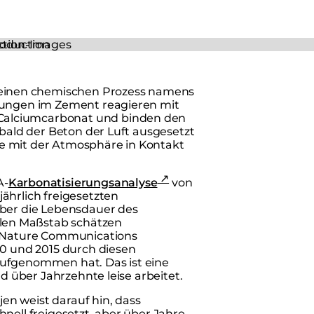
einen chemischen Prozess namens
ndungen im Zement reagieren mit
Calciumcarbonat und binden den
obald der Beton der Luft ausgesetzt
äche mit der Atmosphäre in Kontakt
A-
Karbonatisierungsanalyse
von
ährlich freigesetzten
über die Lebensdauer des
len Maßstab schätzen
in Nature Communications
30 und 2015 durch diesen
aufgenommen hat. Das ist eine
nd über Jahrzehnte leise arbeitet.
jen weist darauf hin, dass
nell freigesetzt, aber über Jahre