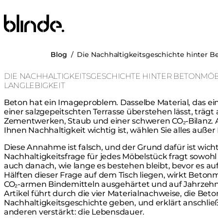
Blinde Design
Blog
/
Die Nachhaltigkeitsgeschichte hinter B
DIE NACHHALTIGKEITSGESCHICHTE HINTER BETONMÖBE
LANGLEBIGKEIT
Beton hat ein Imageproblem. Dasselbe Material, das ei
einer salzgepeitschten Terrasse überstehen lässt, trägt 
Zementwerken, Staub und einer schweren CO₂-Bilanz. 
Ihnen Nachhaltigkeit wichtig ist, wählen Sie alles außer
Diese Annahme ist falsch, und der Grund dafür ist wichti
Nachhaltigkeitsfrage für jedes Möbelstück fragt sowohl
auch danach, wie lange es bestehen bleibt, bevor es au
Hälften dieser Frage auf dem Tisch liegen, wirkt Beton
CO₂-armen Bindemitteln ausgehärtet und auf Jahrzehnt
Artikel führt durch die vier Materialnachweise, die Bet
Nachhaltigkeitsgeschichte geben, und erklärt anschlie
anderen verstärkt: die Lebensdauer.