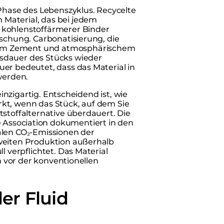
 Phase des Lebenszyklus. Recycelte
Material, das bei jedem
 kohlenstoffärmerer Binder
ischung. Carbonatisierung, die
tem Zement und atmosphärischem
sdauer des Stücks wieder
er bedeutet, dass das Material in
werden.
einzigartig. Entscheidend ist, wie
kt, wenn das Stück, auf dem Sie
tstoffalternative überdauert. Die
 Association dokumentiert in den
alen CO₂-Emissionen der
weiten Produktion außerhalb
l verpflichtet. Das Material
ch vor der konventionellen
der Fluid