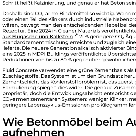
Schritt heißt Kalzinierung, und genau er hat Beton sei
Deshalb sind CO₂-arme Bindemittel so wichtig. Wenn 
oder einen Teil des Klinkers durch industrielle Nebenpro
wären, bewegt man den entscheidenden Hebel bei der
Rezeptur. Eine 2024 in Cleaner Materials veröffentlicht
aus Flugasche und Kalkstein
21 % geringere CO₂-Äqui
Standardzementmischung erreichte und zugleich eine
lieferte. Die neuere Generation alkalisch aktivierter B
eine 2025 in MDPI Buildings veröffentlichte Übersichts
Reduktionen von bis zu 80 % gegenüber gewöhnliche
Fluid Concrete verwendet eine grüne Zementbasis als B
Zuschlagstoffe. Das System ist um den Grundsatz heru
Zementschicht das Kohlenstoffproblem ist, das zuerst
Formulierung spiegelt dies wider. Die genaue Zusamm
proprietär, doch die Entwicklungsabsicht entspricht d
CO₂-armen zementären Systemen: weniger Klinker, me
geringere Lebenszyklus-Emissionen pro Kilogramm fer
Wie Betonmöbel beim A
aufnehmen