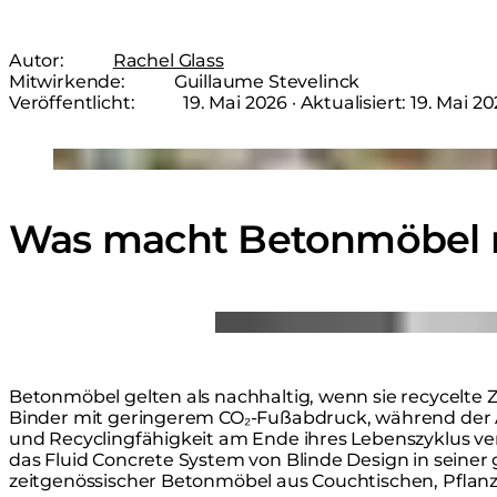
Autor:
Rachel Glass
Mitwirkende:
Guillaume Stevelinck
Veröffentlicht:
19. Mai 2026
· Aktualisiert:
19. Mai 2
Loading image...
Was macht Betonmöbel n
Loading image...
Betonmöbel gelten als nachhaltig, wenn sie recycelte 
Binder mit geringerem CO₂-Fußabdruck, während de
und Recyclingfähigkeit am Ende ihres Lebenszyklus ve
das Fluid Concrete System von Blinde Design in seine
zeitgenössischer Betonmöbel
aus Couchtischen, Pflan