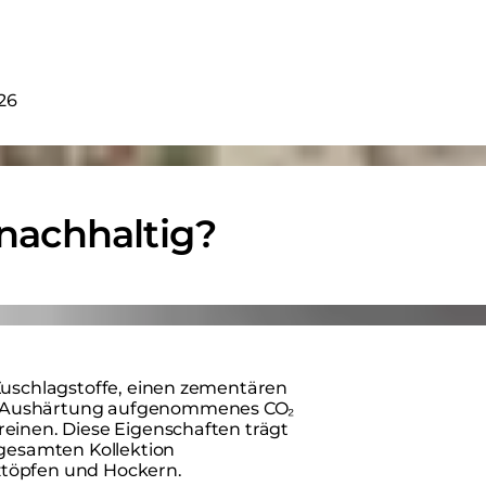
026
achhaltig?
Zuschlagstoffe, einen zementären
r Aushärtung aufgenommenes CO₂
reinen. Diese Eigenschaften trägt
r gesamten
Kollektion
ztöpfen und Hockern.