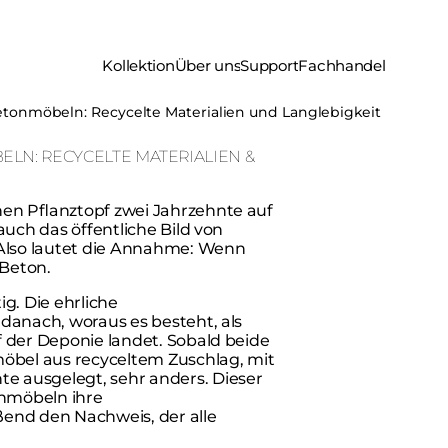
Kollektion
Über uns
Support
Fachhandel
etonmöbeln: Recycelte Materialien und Langlebigkeit
LN: RECYCELTE MATERIALIEN &
nen Pflanztopf zwei Jahrzehnte auf
auch das öffentliche Bild von
Also lautet die Annahme: Wenn
 Beton.
g. Die ehrliche
 danach, woraus es besteht, als
f der Deponie landet. Sobald beide
möbel aus recyceltem Zuschlag, mit
e ausgelegt, sehr anders. Dieser
onmöbeln ihre
ßend den Nachweis, der alle