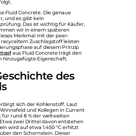
olgt.
e Fluid Concrete. Die genaue
, und es gibt kein
rüfung. Das ist wichtig für Käufer,
ommen wir in einem späteren
 dieses Merkmal mit der peer-
recyceltem Zuschlagstoff leisten
lierungsphase auf diesem Prinzip
ztopf
aus Fluid Concrete trägt den
ich hinzugefügte Eigenschaft.
eschichte des
ls
birgt sich der Kohlenstoff. Laut
k Winnefeld und Kollegen in Current
 für rund 8 % der weltweiten
twa zwei Drittel davon entstehen
in wird auf etwa 1.450 °C erhitzt
 über den Schornstein. Dieser