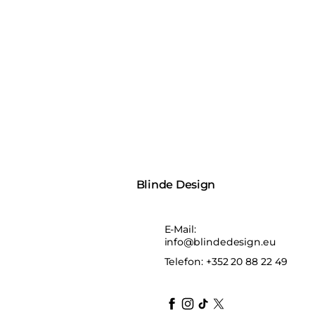
Blinde Design
E-Mail:
info@blindedesign.eu
Telefon:
+352 20 88 22 49
blindedesign
blindedesign
blindedesign
blinde-design
blindedesign