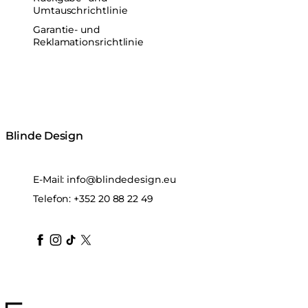
Umtauschrichtlinie
Garantie- und
Reklamationsrichtlinie
Blinde Design
E-Mail:
info@blindedesign.eu
Telefon:
+352 20 88 22 49
blindedesign
blindedesign
blindedesign
blinde-design
blindedesign