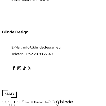
Reklamationsrichtlinie
Blinde Design
E-Mail:
info@blindedesign.eu
Telefon:
+352 20 88 22 49
blindedesign
blindedesign
blindedesign
blinde-design
blindedesign
MAD Design
Blinde Design
EcoSmart Fire
e-NRG Bioethanol
HEATSCOPE® Heaters