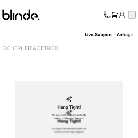
Blinde Design
Op
Kollektion
Über uns
Live-Support
Anfrage
Support
Fachhandel
SICHERHEIT & BETRIEB
Loading image...