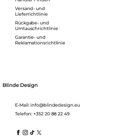
Versand- und
Lieferrichtlinie
Rückgabe- und
Umtauschrichtlinie
Garantie- und
Reklamationsrichtlinie
Blinde Design
E-Mail:
info@blindedesign.eu
Telefon:
+352 20 88 22 49
blindedesign
blindedesign
blindedesign
blinde-design
blindedesign