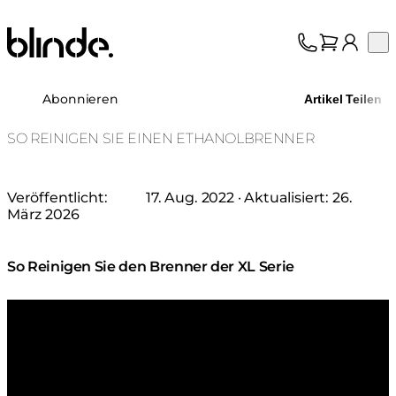
Blinde Design
Op
Kollektion
Über uns
Abonnieren
Artikel Teilen
Support
Fachhandel
SO REINIGEN SIE EINEN ETHANOLBRENNER
Veröffentlicht:
17. Aug. 2022
· Aktualisiert:
26.
März 2026
So Reinigen Sie den Brenner der XL Serie