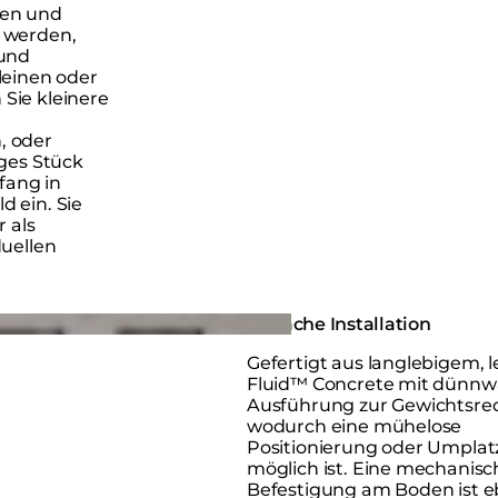
men und
 werden,
 und
leinen oder
Sie kleinere
, oder
iges Stück
fang in
 ein. Sie
 als
duellen
Einfache Installation
Gefertigt aus langlebigem, 
Fluid™ Concrete mit dünnw
Ausführung zur Gewichtsre
wodurch eine mühelose
Positionierung oder Umplat
möglich ist. Eine mechanisc
Befestigung am Boden ist e