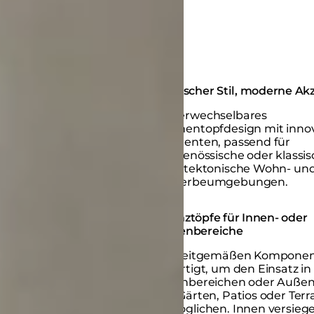
Ikonischer Stil, moderne Ak
Unverwechselbares
Blumentopfdesign mit inno
Elementen, passend für
zeitgenössische oder klassi
architektonische Wohn- un
Gewerbeumgebungen.
Pflanztöpfe für Innen- oder
Außenbereiche
Mit zeitgemäßen Kompone
gefertigt, um den Einsatz in
Innenbereichen oder Auße
wie Gärten, Patios oder Terr
ermöglichen. Innen versiege