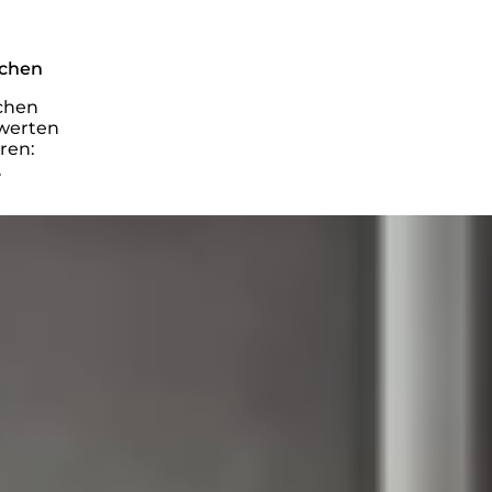
ächen
schen
uwerten
ren:
.