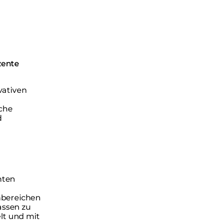
zente
vativen
sche
d
nten
nbereichen
assen zu
lt und mit