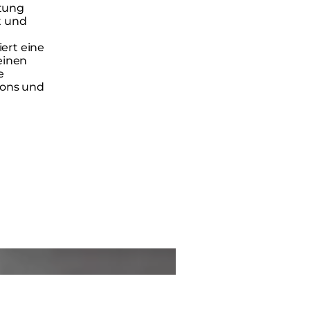
tung
t und
ert eine
einen
e
tons und