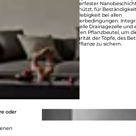
wasserfester Nanobeschich
geschützt, für Beständigkei
Langlebigkeit bei allen
Wetterbedingungen. Integri
spezielle Drainagezelle und 
inneren Pflanzbeutel, um di
Integrität der Töpfe, des Be
der Pflanze zu sichern.
Loading image...
re oder
edenen