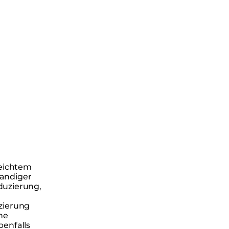
leichtem
andiger
duzierung,
zierung
he
benfalls