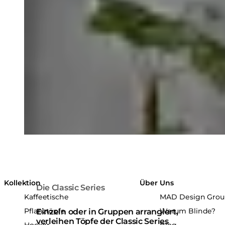
Kollektion
Über Uns
Die Classic Series
Kaffeetische
MAD Design Gro
Pflanztöpfe
Warum Blinde?
Einzeln oder in Gruppen arrangiert,
verleihen Töpfe der Classic Series