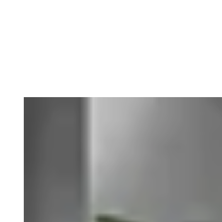
Serie Entdecken
Loading image...