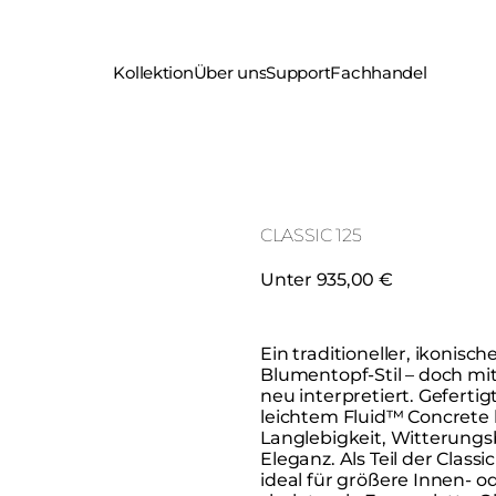
Kollektion
Über uns
Support
Fachhandel
CLASSIC 125
Unter 935,00 €
Ein traditioneller, ikonis
Blumentopf-Stil – doch m
neu interpretiert. Geferti
leichtem Fluid™ Concrete b
Langlebigkeit, Witterungs
Eleganz. Als Teil der Classic
ideal für größere Innen- 