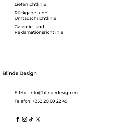
Lieferrichtlinie
Rückgabe- und
Umtauschrichtlinie
Garantie- und
Reklamationsrichtlinie
Blinde Design
E-Mail:
info@blindedesign.eu
Telefon:
+352 20 88 22 49
blindedesign
blindedesign
blindedesign
blinde-design
blindedesign