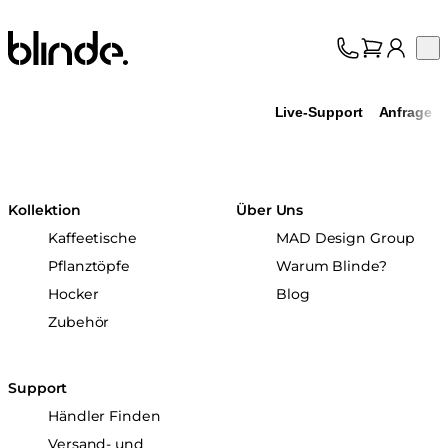
Blinde Design
Op
Kollektion
Über uns
Live-Support
Anfrage
Support
Fachhandel
Kollektion
Über Uns
Kaffeetische
MAD Design Group
Pflanztöpfe
Warum Blinde?
Hocker
Blog
Zubehör
Support
Händler Finden
Versand- und