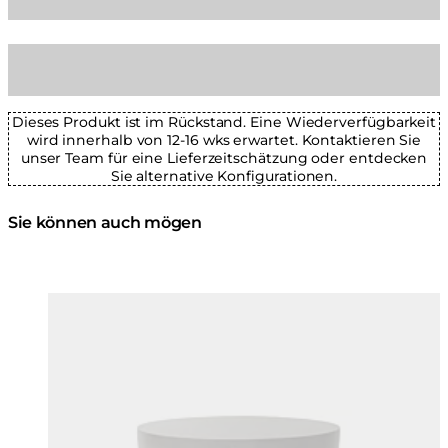
Dieses Produkt ist im Rückstand. Eine Wiederverfügbarkeit
wird innerhalb von 12-16 wks erwartet. Kontaktieren Sie
unser Team für eine Lieferzeitschätzung oder entdecken
Sie alternative Konfigurationen.
Sie können auch mögen
Farben:
Farben
Loading image...
Lo