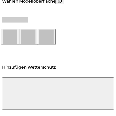
Wählen Modelloberfläche
Wählen Sie die Oberflächenbehandlu
Natur
Graphit
Bone
Hinzufügen Wetter­schutz