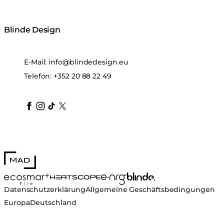
Blinde Design
E-Mail:
info@blindedesign.eu
Telefon:
+352 20 88 22 49
blindedesign
blindedesign
blindedesign
blinde-design
blindedesign
MAD Design
Blinde Design
EcoSmart Fire
e-NRG Bioethanol
HEATSCOPE® Heaters
Datenschutzerklärung
Allgemeine Geschäftsbedingungen
Europa
Deutschland