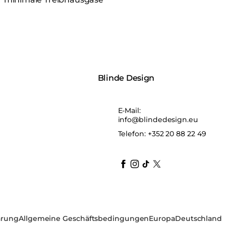
Blinde Design
E-Mail:
info@blindedesign.eu
Telefon:
+352 20 88 22 49
blindedesign
blindedesign
blindedesign
blinde-design
blindedesign
ärung
Allgemeine Geschäftsbedingungen
Europa
Deutschland