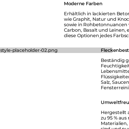
Moderne Farben
Erhältlich in lackierten Bet
wie Graphit, Natur und Kn
sowie in Rohbetonnuancen 
Carbon, Basalt und Leinen,
diese Optionen jedes Farbs
Fleckenbes
Beständig g
Feuchtigkei
Lebensmitte
Flüssigkeite
Salz, Saucen
Fensterreini
Umweltfreu
Hergestell
zu 95 % aus 
Materialien,
sind und nu