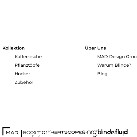
Kollektion
Über Uns
Kaffeetische
MAD Design Gro
Pflanztöpfe
Warum Blinde?
Hocker
Blog
Zubehör
MAD Design
Fluid Co
Blinde Design
EcoSmart Fire
e-NRG Bioethanol
HEATSCOPE® Heaters