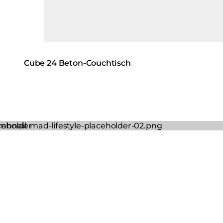
Cube 24 Beton-Couchtisch
ng image...