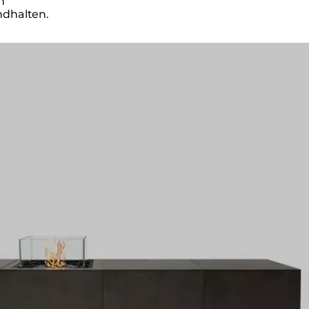
n
ndhalten.