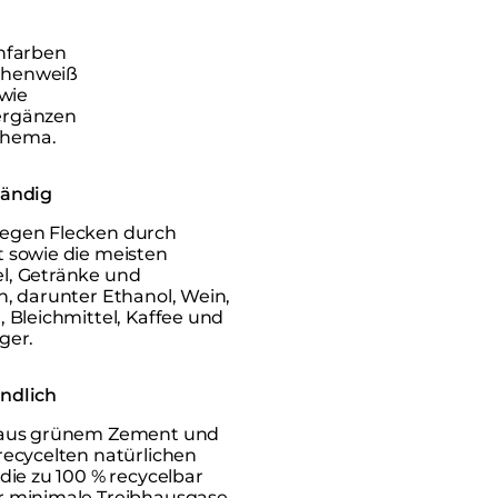
onfarben
ochenweiß
wie
 ergänzen
chema.
tändig
egen Flecken durch
t sowie die meisten
l, Getränke und
n, darunter Ethanol, Wein,
, Bleichmittel, Kaffee und
ger.
ndlich
t aus grünem Zement und
recycelten natürlichen
 die zu 100 % recycelbar
r minimale Treibhausgase