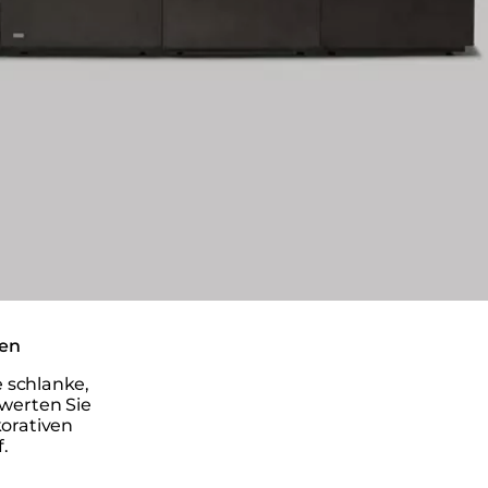
hen
e schlanke,
 werten Sie
orativen
f.