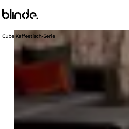
Blinde Design
Loading image...
Cube Kaffeetisch-Serie