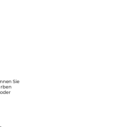
önnen Sie
arben
 oder